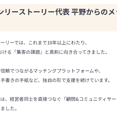
ンリーストーリー代表 平野からのメ
ーリーでは、これまで10年以上にわたり、
における「集客の課題」と真剣に向き合ってきました。
が信頼でつながるマッチングプラットフォームや、
る手書きの手紙など、独自の形で支援を続けています。
では、経営者同士を直接つなぐ「顧問&コミュニティサー
しました。