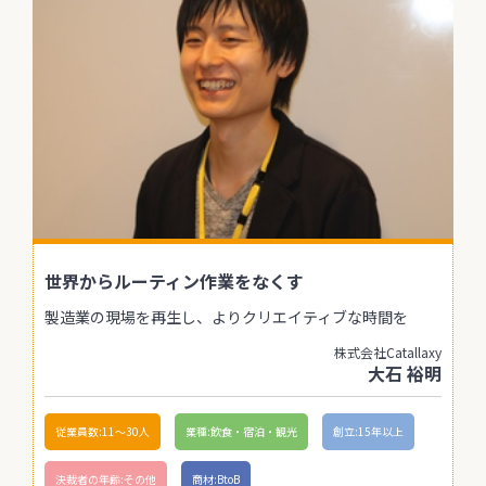
世界からルーティン作業をなくす
製造業の現場を再生し、よりクリエイティブな時間を
株式会社Catallaxy
大石 裕明
従業員数:11〜30人
業種:飲食・宿泊・観光
創立:15年以上
決裁者の年齢:その他
商材:BtoB