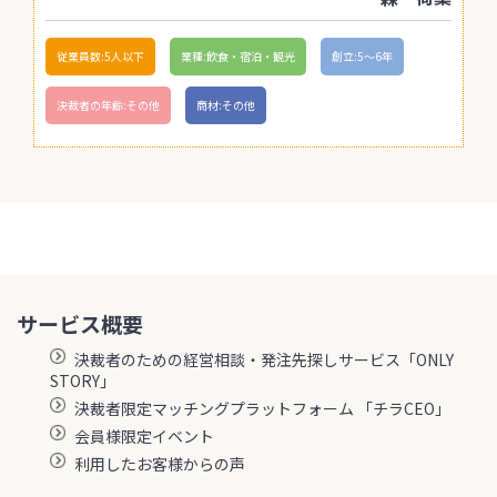
従業員数:5人以下
業種:飲食・宿泊・観光
創立:5〜6年
決裁者の年齢:その他
商材:その他
サービス概要
決裁者のための経営相談・発注先探しサービス「ONLY
STORY」
決裁者限定マッチングプラットフォーム 「チラCEO」
会員様限定イベント
利用したお客様からの声