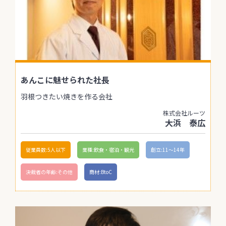
あんこに魅せられた社長
羽根つきたい焼きを作る会社
株式会社ルーツ
大浜 泰広
従業員数:5人以下
業種:飲食・宿泊・観光
創立:11〜14年
決裁者の年齢:その他
商材:BtoC