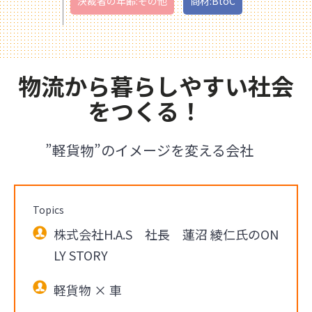
決裁者の年齢:その他
商材:BtoC
物流から暮らしやすい社会
をつくる！
”軽貨物”のイメージを変える会社
Topics
株式会社H.A.S 社長 蓮沼 綾仁氏のON
LY STORY
軽貨物 × 車