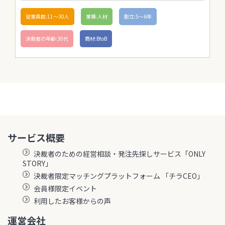
従業員数:11〜30人
業種:人材
創立:5〜6年
決裁者の年齢:30代
商材:BtoB
サービス概要
決裁者のための経営相談・発注先探しサービス「ONLY
STORY」
決裁者限定マッチングプラットフォーム 「チラCEO」
会員様限定イベント
利用したお客様からの声
運営会社