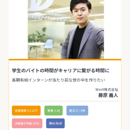
学生のバイトの時間がキャリアに繋がる時間に
長期有給インターンが当たり前な世の中を作りたい
WorX株式会社
藤原 義人
従業員数:5人以下
業種:人材
創立:5〜6年
決裁者の年齢:30代
商材:BtoB