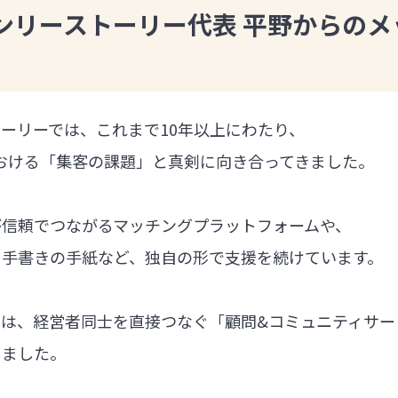
ンリーストーリー代表 平野からのメ
ーリーでは、これまで10年以上にわたり、
における「集客の課題」と真剣に向き合ってきました。
が信頼でつながるマッチングプラットフォームや、
る手書きの手紙など、独自の形で支援を続けています。
では、経営者同士を直接つなぐ「顧問&コミュニティサー
しました。