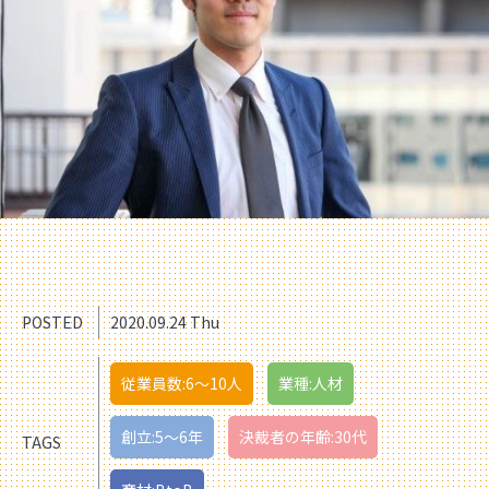
POSTED
2020.09.24 Thu
従業員数:6～10人
業種:人材
創立:5〜6年
決裁者の年齢:30代
TAGS