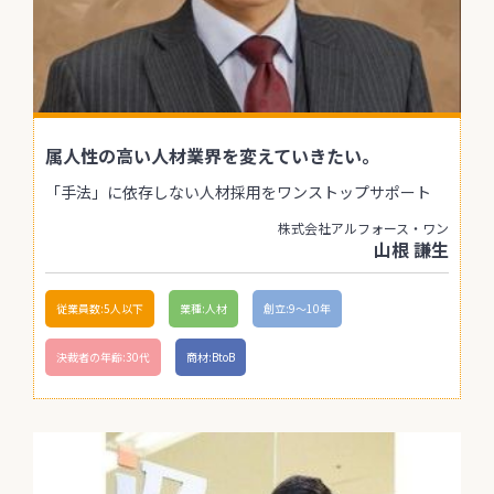
属人性の高い人材業界を変えていきたい。
「手法」に依存しない人材採用をワンストップサポート
株式会社アルフォース・ワン
山根 謙生
従業員数:5人以下
業種:人材
創立:9〜10年
決裁者の年齢:30代
商材:BtoB