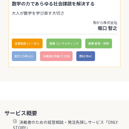
数学の力であらゆる社会課題を解決する
大人が数学を学び直す大切さ
和から株式会社
堀口 智之
従業員数:11〜30人
業種:コンサルティング
業種:教育・研修
創立:15年以上
決裁者の年齢:その他
商材:BtoC
サービス概要
決裁者のための経営相談・発注先探しサービス「ONLY
STORY」