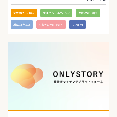
従業員数:6～10人
業種:コンサルティング
業種:教育・研修
創立:15年以上
決裁者の年齢:その他
商材:BtoB