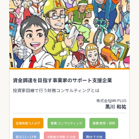
資金調達を目指す事業家のサポート支援企業
投資家目線で行う財務コンサルティングとは
株式会社MK PLUS
黒川 和祐
従業員数:5人以下
業種:コンサルティング
業種:教育・研修
創立:11〜14年
決裁者の年齢:その他
商材:その他