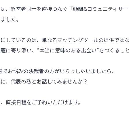
では、経営者同士を直接つなぐ「顧問&コミュニティサー
しました。
切にしているのは、単なるマッチングツールの提供では
題に寄り添い、“本当に意味のある出会い”をつくるこ
集客でお悩みの決裁者の方がいらっしゃいましたら、
軽に、代表の私とお話してみませんか？
ら、直接日程をご予約いただけます。