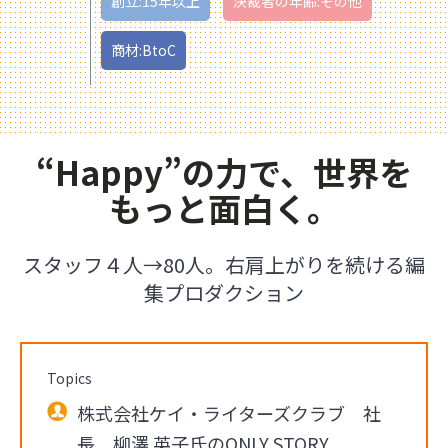
創立:15年以上
決裁者の年齢:その他
商材:BtoC
“Happy”の力で、世界を
もっと面白く。
スタッフ４人→80人。右肩上がりを続ける編
集プロダクション
Topics
株式会社ケイ・ライターズクラブ 社
長 柳澤 英子氏のONLY STORY