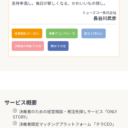
支持率高し。毎日が新しくなる、かわいいもの探し。
ミューズコー株式会社
長谷川武彦
従業員数:31〜50人
業種:ITコンサル・SI
創立:15年以上
決裁者の年齢:その他
商材:その他
サービス概要
決裁者のための経営相談・発注先探しサービス「ONLY
STORY」
決裁者限定マッチングプラットフォーム 「チラCEO」