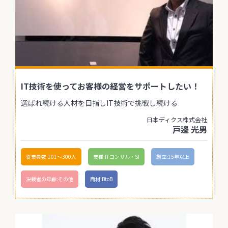
IT技術を使ってお客様の経営をサポートしたい！
選ばれ続ける人材を目指しIT技術で挑戦し続ける
日本ディクス株式会社
戸邊 光男
従業員数:101〜300人
業種:ITコンサル・SI
創立:15年以上
決裁者の年齢:その他
商材:BtoB