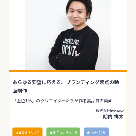
あらゆる要望に応える、ブランディング起点の動
画制作
「上位1％」のクリエイターたちが作る高品質の動画
株式会社livebase
胡内 祥太
従業員数:5人以下
業種:ITコンサル・SI
創立:9〜10年