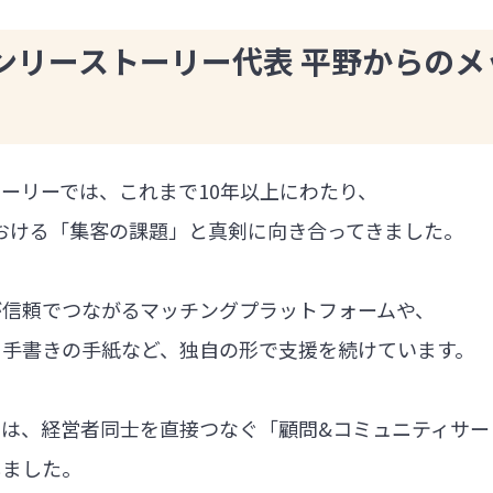
ンリーストーリー代表 平野からのメ
ーリーでは、これまで10年以上にわたり、
における「集客の課題」と真剣に向き合ってきました。
が信頼でつながるマッチングプラットフォームや、
る手書きの手紙など、独自の形で支援を続けています。
では、経営者同士を直接つなぐ「顧問&コミュニティサー
しました。