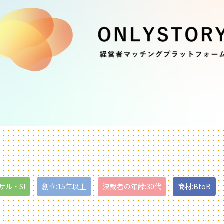
サル・SI
創立:15年以上
決裁者の年齢:30代
商材:BtoB