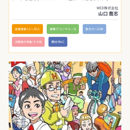
WED株式会社
山口 喬志
従業員数:11〜30人
業種:ITコンサル・SI
創立:9〜10年
決裁者の年齢:その他
商材:BtoC