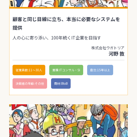
顧客と同じ目線に立ち、本当に必要なシステムを
提供
人の心に寄り添い、100年続くIT企業を目指す
株式会社ウガトリア
河野 敦
従業員数:11〜30人
業種:ITコンサル・SI
創立:15年以上
決裁者の年齢:その他
商材:BtoB