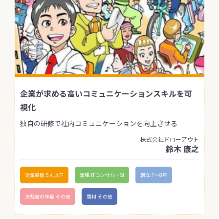
企業が求める高いコミュニケーションスキルを可
視化
独自の研修で社内コミュニケーションを向上させる
株式会社ドローアウト
鈴木 康之
従業員数:5人以下
業種:ITコンサル・SI
創立:7〜8年
決裁者の年齢:その他
商材:その他