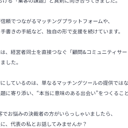
における「集客の課題」と真剣に向き合ってきました。
が信頼でつながるマッチングプラットフォームや、
る手書きの手紙など、独自の形で支援を続けています。
では、経営者同士を直接つなぐ「顧問&コミュニティサー
しました。
切にしているのは、単なるマッチングツールの提供では
題に寄り添い、“本当に意味のある出会い”をつくるこ
集客でお悩みの決裁者の方がいらっしゃいましたら、
軽に、代表の私とお話してみませんか？