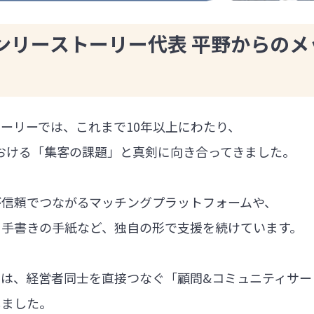
ンリーストーリー代表 平野からのメ
ーリーでは、これまで10年以上にわたり、
における「集客の課題」と真剣に向き合ってきました。
が信頼でつながるマッチングプラットフォームや、
る手書きの手紙など、独自の形で支援を続けています。
では、経営者同士を直接つなぐ「顧問&コミュニティサー
しました。