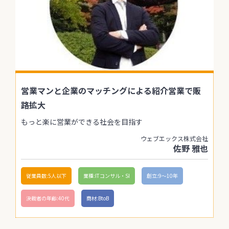
営業マンと企業のマッチングによる紹介営業で販
路拡大
もっと楽に営業ができる社会を目指す
ウェブエックス株式会社
佐野 雅也
従業員数:5人以下
業種:ITコンサル・SI
創立:9〜10年
決裁者の年齢:40代
商材:BtoB