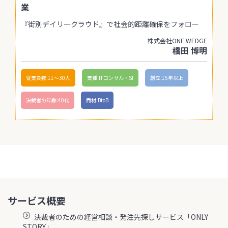
業
『街別デイリークラウド』で社会的距離確保をフォロー
株式会社ONE WEDGE
橋田 博明
従業員数:11〜30人
業種:ITコンサル・SI
創立:15年以上
決裁者の年齢:40代
商材:BtoB
サービス概要
決裁者のための経営相談・発注先探しサービス「ONLY
STORY」