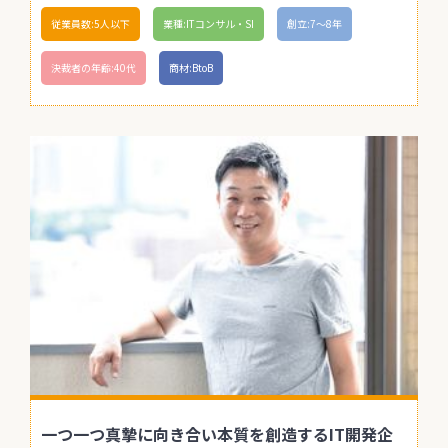
従業員数:5人以下
業種:ITコンサル・SI
創立:7〜8年
決裁者の年齢:40代
商材:BtoB
一つ一つ真摯に向き合い本質を創造するIT開発企