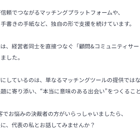
が信頼でつながるマッチングプラットフォームや、
る手書きの手紙など、独自の形で支援を続けています。
では、経営者同士を直接つなぐ「顧問&コミュニティサー
しました。
切にしているのは、単なるマッチングツールの提供では
題に寄り添い、“本当に意味のある出会い”をつくるこ
集客でお悩みの決裁者の方がいらっしゃいましたら、
軽に、代表の私とお話してみませんか？