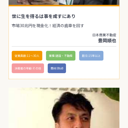
世に生を得るは事を成すにあり
市場30兆円を現金化！経済の歯車を回す
日本商業不動産
豊岡順也
従業員数:11〜30人
業種:建設・不動産
創立:15年以上
決裁者の年齢:その他
商材:BtoB