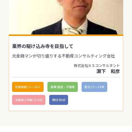
業界の駆け込み寺を目指して
元金融マンが切り盛りする不動産コンサルティング会社
株式会社ＫＳコンサルタント
瀬下 和彦
従業員数:11〜30人
業種:建設・不動産
創立:11〜14年
決裁者の年齢:その他
商材:BtoB