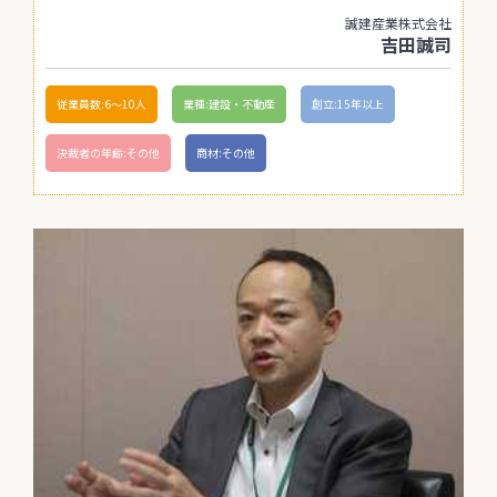
誠建産業株式会社
吉田誠司
従業員数:6～10人
業種:建設・不動産
創立:15年以上
決裁者の年齢:その他
商材:その他