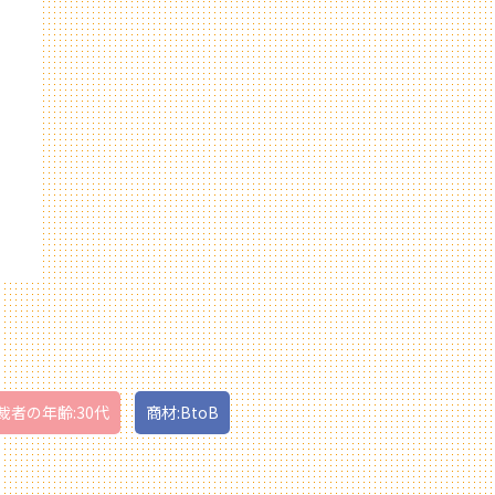
裁者の年齢:30代
商材:BtoB