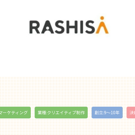
・マーケティング
業種:クリエイティブ制作
創立:9〜10年
決