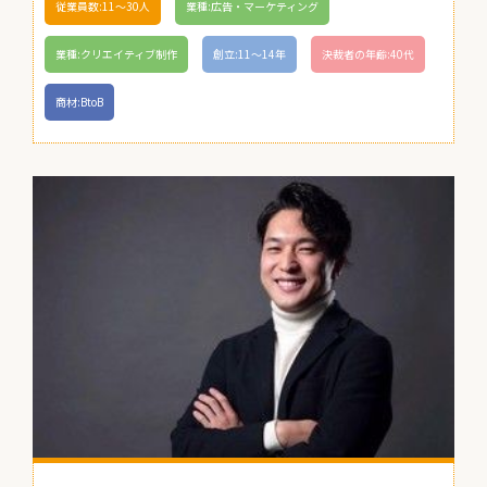
従業員数:11〜30人
業種:広告・マーケティング
業種:クリエイティブ制作
創立:11〜14年
決裁者の年齢:40代
商材:BtoB