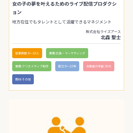
女の子の夢を叶えるためのライブ配信プロダクシ
ョン
地方在住でもタレントとして活躍できるマネジメント
株式会社ライズアース
北森 聖士
従業員数:6～10人
業種:広告・マーケティング
業種:クリエイティブ制作
創立:9〜10年
決裁者の年齢:30代
商材:その他