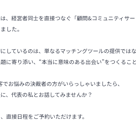
では、経営者同士を直接つなぐ「顧問&コミュニティサー
しました。
切にしているのは、単なるマッチングツールの提供では
題に寄り添い、“本当に意味のある出会い”をつくるこ
集客でお悩みの決裁者の方がいらっしゃいましたら、
軽に、代表の私とお話してみませんか？
ら、直接日程をご予約いただけます。