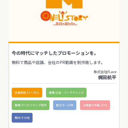
今の時代にマッチしたプロモーションを。
無料で商品や店舗、会社のPR動画を制作致します。
株式会社FLace
梶田航平
従業員数:11〜30人
業種:広告・マーケティング
業種:クリエイティブ制作
創立:9〜10年
決裁者の年齢:30代
商材:その他