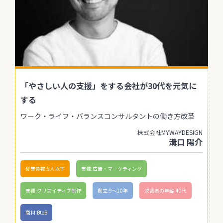
「やさしい人の支援」をする会社が30代を元気に
する
ワーク・ライフ・バランスコンサルタントの働き方改革
株式会社MYWAYDESIGN
溝口 陽介
従業員数:5人以下
業種:広告・マーケティング
業種:クリエイティブ制作
創立:9〜10年
決裁者の年齢:40代
商材:BtoB