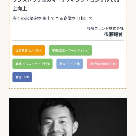
上向上
多くの起業家を輩出できる企業を目指して
後藤ブランド株式会社
後藤晴伸
従業員数:11〜30人
業種:広告・マーケティング
業種:クリエイティブ制作
創立:11〜14年
決裁者の年齢:40代
商材:BtoB