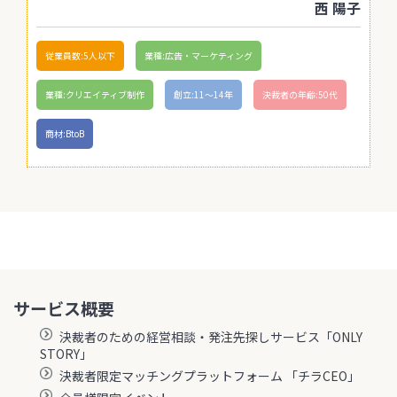
西 陽子
従業員数:5人以下
業種:広告・マーケティング
業種:クリエイティブ制作
創立:11〜14年
決裁者の年齢:50代
商材:BtoB
サービス概要
決裁者のための経営相談・発注先探しサービス「ONLY
STORY」
決裁者限定マッチングプラットフォーム 「チラCEO」