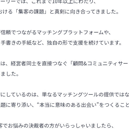
ーリーでは、これまで10年以上にわたり、
における「集客の課題」と真剣に向き合ってきました。
が信頼でつながるマッチングプラットフォームや、
る手書きの手紙など、独自の形で支援を続けています。
では、経営者同士を直接つなぐ「顧問&コミュニティサー
しました。
切にしているのは、単なるマッチングツールの提供では
題に寄り添い、“本当に意味のある出会い”をつくるこ
集客でお悩みの決裁者の方がいらっしゃいましたら、