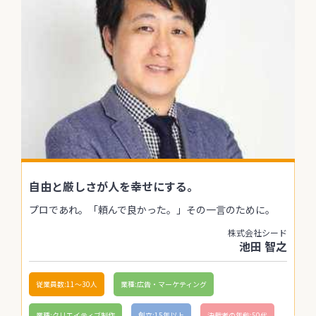
自由と厳しさが人を幸せにする。
プロであれ。「頼んで良かった。」その一言のために。
株式会社シード
池田 智之
従業員数:11〜30人
業種:広告・マーケティング
業種:クリエイティブ制作
創立:15年以上
決裁者の年齢:50代