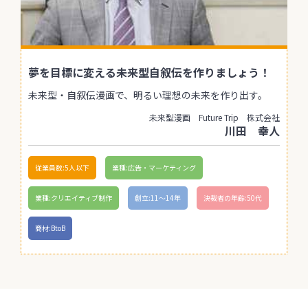
夢を目標に変える未来型自叙伝を作りましょう！
未来型・自叙伝漫画で、明るい理想の未来を作り出す。
未来型漫画 Future Trip 株式会社
川田 幸人
従業員数:5人以下
業種:広告・マーケティング
業種:クリエイティブ制作
創立:11〜14年
決裁者の年齢:50代
商材:BtoB