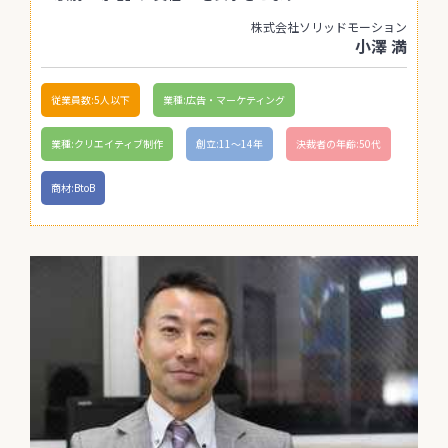
株式会社ソリッドモーション
小澤 満
従業員数:5人以下
業種:広告・マーケティング
業種:クリエイティブ制作
創立:11〜14年
決裁者の年齢:50代
商材:BtoB