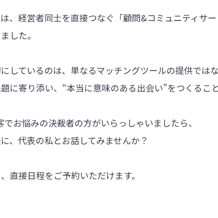
では、経営者同士を直接つなぐ「顧問&コミュニティサー
しました。
切にしているのは、単なるマッチングツールの提供では
題に寄り添い、“本当に意味のある出会い”をつくるこ
集客でお悩みの決裁者の方がいらっしゃいましたら、
軽に、代表の私とお話してみませんか？
ら、直接日程をご予約いただけます。