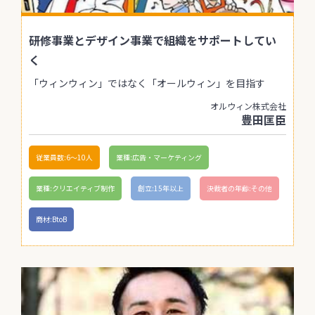
研修事業とデザイン事業で組織をサポートしてい
く
「ウィンウィン」ではなく「オールウィン」を目指す
オルウィン株式会社
豊田匡臣
従業員数:6～10人
業種:広告・マーケティング
業種:クリエイティブ制作
創立:15年以上
決裁者の年齢:その他
商材:BtoB