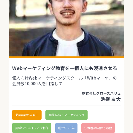
Webマーケティング教育を一個人にも浸透させる
個人向けWebマーケティングスクール「Withマーケ」の
会員数10,000人を目指して
株式会社グロースバリュ
池邊 友大
従業員数:5人以下
業種:広告・マーケティング
業種:クリエイティブ制作
創立:7〜8年
決裁者の年齢:その他