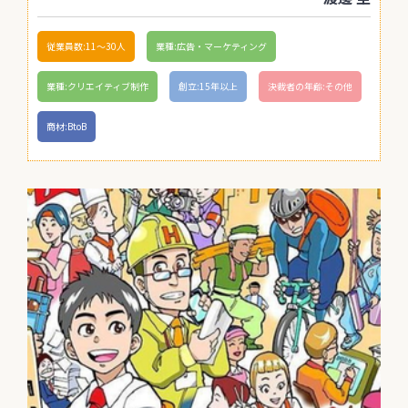
従業員数:11〜30人
業種:広告・マーケティング
業種:クリエイティブ制作
創立:15年以上
決裁者の年齢:その他
商材:BtoB