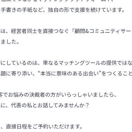
る手書きの手紙など、独自の形で支援を続けています。
では、経営者同士を直接つなぐ「顧問&コミュニティサー
しました。
切にしているのは、単なるマッチングツールの提供では
題に寄り添い、“本当に意味のある出会い”をつくるこ
集客でお悩みの決裁者の方がいらっしゃいましたら、
軽に、代表の私とお話してみませんか？
ら、直接日程をご予約いただけます。