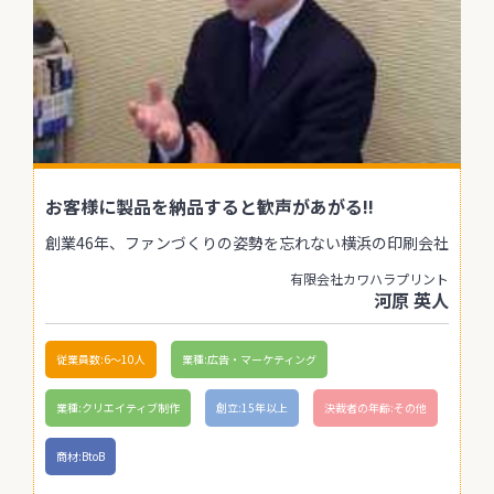
お客様に製品を納品すると歓声があがる!!
創業46年、ファンづくりの姿勢を忘れない横浜の印刷会社
有限会社カワハラプリント
河原 英人
従業員数:6～10人
業種:広告・マーケティング
業種:クリエイティブ制作
創立:15年以上
決裁者の年齢:その他
商材:BtoB