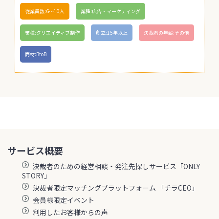
従業員数:6～10人
業種:広告・マーケティング
業種:クリエイティブ制作
創立:15年以上
決裁者の年齢:その他
商材:BtoB
サービス概要
決裁者のための経営相談・発注先探しサービス「ONLY
STORY」
決裁者限定マッチングプラットフォーム 「チラCEO」
会員様限定イベント
利用したお客様からの声