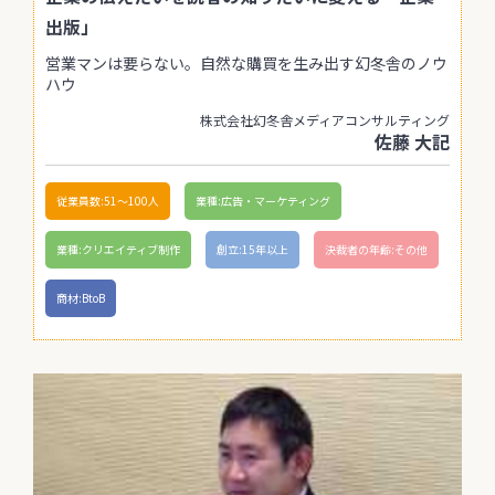
出版」
営業マンは要らない。自然な購買を生み出す幻冬舎のノウ
ハウ
株式会社幻冬舎メディアコンサルティング
佐藤 大記
従業員数:51〜100人
業種:広告・マーケティング
業種:クリエイティブ制作
創立:15年以上
決裁者の年齢:その他
商材:BtoB