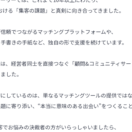
における「集客の課題」と真剣に向き合ってきました。
が信頼でつながるマッチングプラットフォームや、
る手書きの手紙など、独自の形で支援を続けています。
では、経営者同士を直接つなぐ「顧問&コミュニティサー
しました。
切にしているのは、単なるマッチングツールの提供では
題に寄り添い、“本当に意味のある出会い”をつくるこ
集客でお悩みの決裁者の方がいらっしゃいましたら、