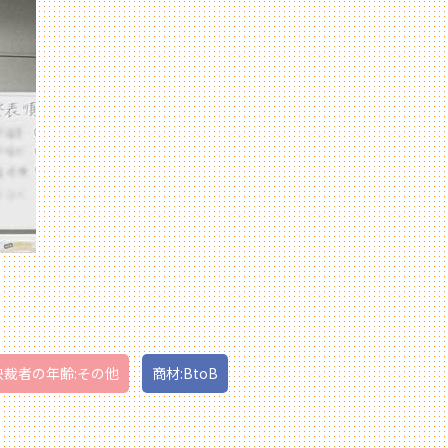
決裁者の年齢:その他
商材:BtoB