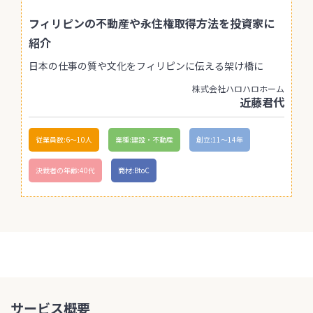
フィリピンの不動産や永住権取得方法を投資家に
紹介
日本の仕事の質や文化をフィリピンに伝える架け橋に
株式会社ハロハロホーム
近藤君代
従業員数:6～10人
業種:建設・不動産
創立:11〜14年
決裁者の年齢:40代
商材:BtoC
サービス概要