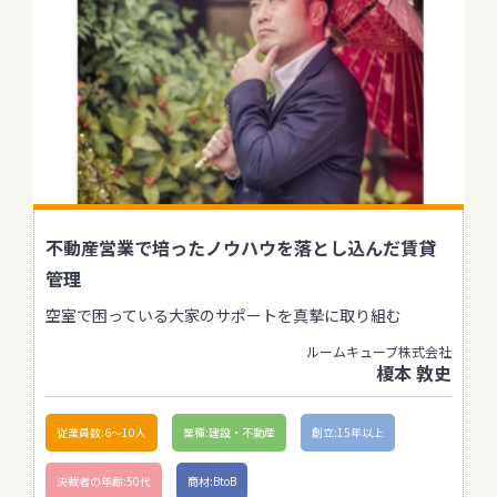
不動産営業で培ったノウハウを落とし込んだ賃貸
管理
空室で困っている大家のサポートを真摯に取り組む
ルームキューブ株式会社
榎本 敦史
従業員数:6～10人
業種:建設・不動産
創立:15年以上
決裁者の年齢:50代
商材:BtoB