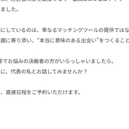
しました。
切にしているのは、単なるマッチングツールの提供では
題に寄り添い、“本当に意味のある出会い”をつくるこ
集客でお悩みの決裁者の方がいらっしゃいましたら、
軽に、代表の私とお話してみませんか？
ら、直接日程をご予約いただけます。