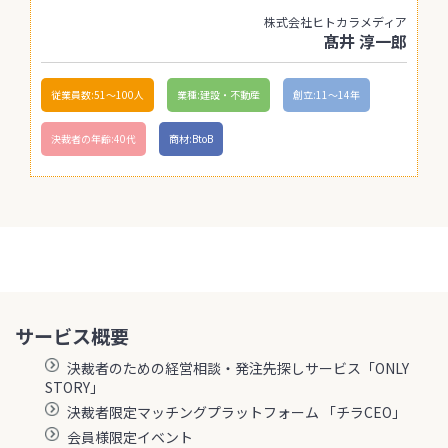
株式会社ヒトカラメディア
髙井 淳一郎
従業員数:51〜100人
業種:建設・不動産
創立:11〜14年
決裁者の年齢:40代
商材:BtoB
サービス概要
決裁者のための経営相談・発注先探しサービス「ONLY
STORY」
決裁者限定マッチングプラットフォーム 「チラCEO」
会員様限定イベント