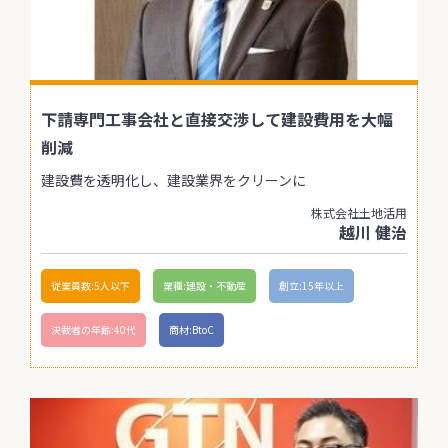
下請専門工事会社と直接交渉して建設費用を大幅
削減
建設費を透明化し、建設業界をクリーンに
株式会社土地活用
越川 健治
従業員数:5人以下
業種:建設・不動産
創立:15年以上
決裁者の年齢:40代
商材:BtoC