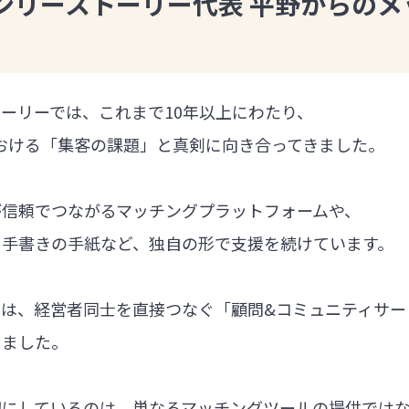
ンリーストーリー代表 平野からのメ
ーリーでは、これまで10年以上にわたり、
における「集客の課題」と真剣に向き合ってきました。
が信頼でつながるマッチングプラットフォームや、
る手書きの手紙など、独自の形で支援を続けています。
では、経営者同士を直接つなぐ「顧問&コミュニティサー
しました。
切にしているのは、単なるマッチングツールの提供では