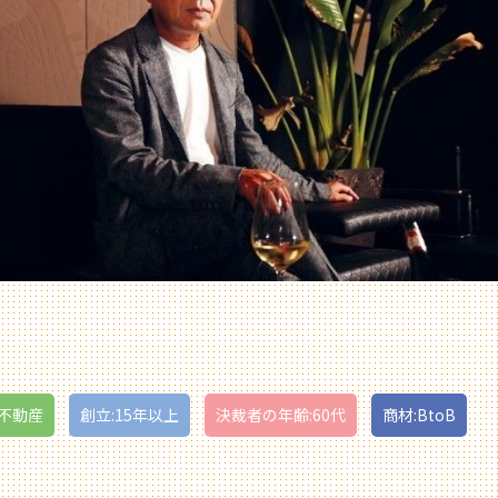
・不動産
創立:15年以上
決裁者の年齢:60代
商材:BtoB