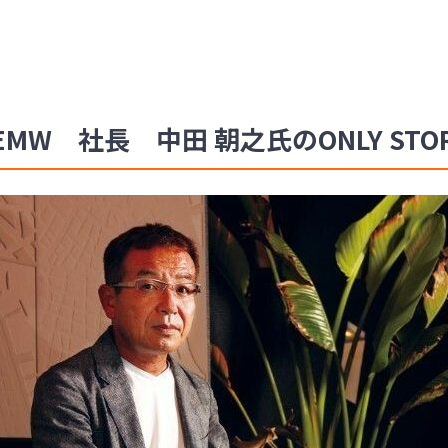
W 社長 中田 朝之氏のONLY STO