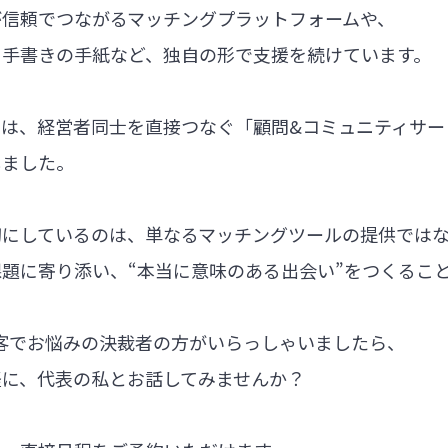
が信頼でつながるマッチングプラットフォームや、
る手書きの手紙など、独自の形で支援を続けています。
では、経営者同士を直接つなぐ「顧問&コミュニティサー
しました。
切にしているのは、単なるマッチングツールの提供では
題に寄り添い、“本当に意味のある出会い”をつくるこ
集客でお悩みの決裁者の方がいらっしゃいましたら、
軽に、代表の私とお話してみませんか？