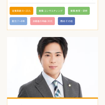
従業員数:6～10人
業種:コンサルティング
業種:教育・研修
創立:7〜8年
決裁者の年齢:30代
商材:その他