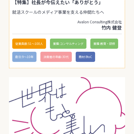
【特集】社長が今伝えたい「ありがとう」
就活スクールのメディア事業を支える仲間たちへ
Avalon Consulting株式会社
竹内 健登
従業員数:51〜100人
業種:コンサルティング
業種:教育・研修
創立:9〜10年
決裁者の年齢:30代
商材:BtoC