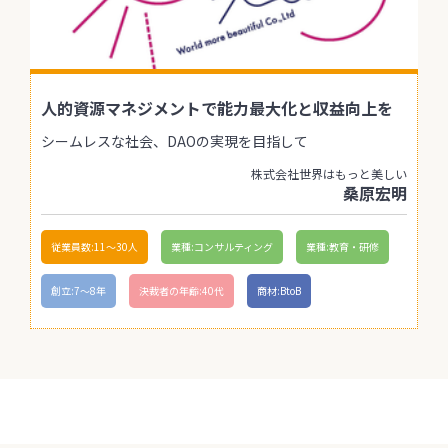
人的資源マネジメントで能力最大化と収益向上を
シームレスな社会、DAOの実現を目指して
株式会社世界はもっと美しい
桑原宏明
従業員数:11〜30人
業種:コンサルティング
業種:教育・研修
創立:7〜8年
決裁者の年齢:40代
商材:BtoB