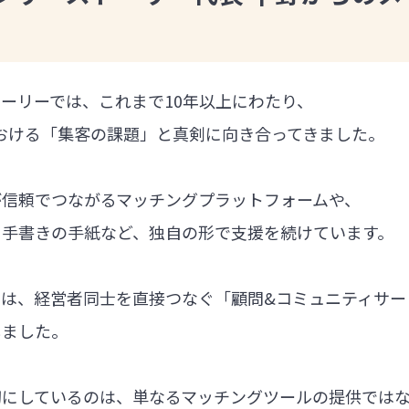
ーリーでは、これまで10年以上にわたり、
における「集客の課題」と真剣に向き合ってきました。
が信頼でつながるマッチングプラットフォームや、
る手書きの手紙など、独自の形で支援を続けています。
では、経営者同士を直接つなぐ「顧問&コミュニティサー
しました。
切にしているのは、単なるマッチングツールの提供では