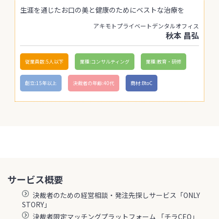
生涯を通じたお口の美と健康のためにベストな治療を
アキモトプライベートデンタルオフィス
秋本 昌弘
従業員数:5人以下
業種:コンサルティング
業種:教育・研修
創立:15年以上
決裁者の年齢:40代
商材:BtoC
サービス概要
決裁者のための経営相談・発注先探しサービス「ONLY
STORY」
決裁者限定マッチングプラットフォーム 「チラCEO」