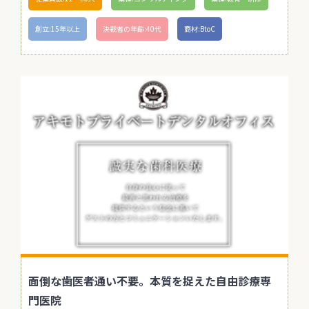
創立:15年以上
決裁者の年齢:40代
商材:BtoC
面倒な歯医者通い不要。本質を捉えた自由診療専
門医院