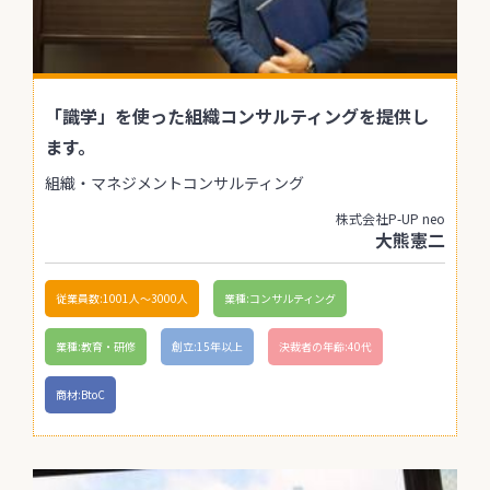
「識学」を使った組織コンサルティングを提供し
ます。
組織・マネジメントコンサルティング
株式会社P-UP neo
大熊憲二
従業員数:1001人〜3000人
業種:コンサルティング
業種:教育・研修
創立:15年以上
決裁者の年齢:40代
商材:BtoC