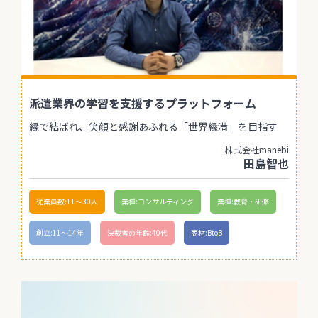
派遣業界の学習を支援するプラットフォーム
縁で結ばれ、笑顔と感謝あふれる「世界縁満」を目指す
株式会社manebi
田島智也
従業員数:11〜30人
業種:コンサルティング
業種:教育・研修
創立:11〜14年
決裁者の年齢:40代
商材:BtoB