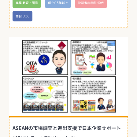
業種:教育・研修
創立:15年以上
決裁者の年齢:40代
商材:BtoC
ASEANの市場調査と進出支援で日本企業サポート