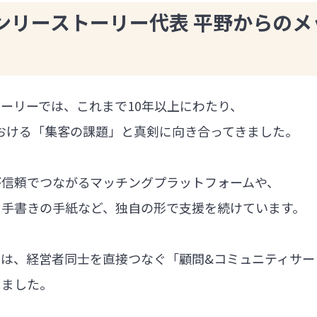
ンリーストーリー代表 平野からのメ
ーリーでは、これまで10年以上にわたり、
における「集客の課題」と真剣に向き合ってきました。
が信頼でつながるマッチングプラットフォームや、
る手書きの手紙など、独自の形で支援を続けています。
では、経営者同士を直接つなぐ「顧問&コミュニティサー
しました。