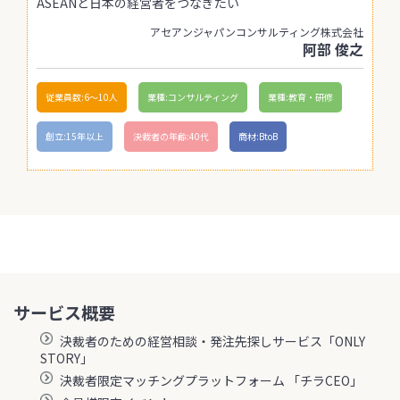
ASEANと日本の経営者をつなぎたい
アセアンジャパンコンサルティング株式会社
阿部 俊之
従業員数:6～10人
業種:コンサルティング
業種:教育・研修
創立:15年以上
決裁者の年齢:40代
商材:BtoB
サービス概要
決裁者のための経営相談・発注先探しサービス「ONLY
STORY」
決裁者限定マッチングプラットフォーム 「チラCEO」