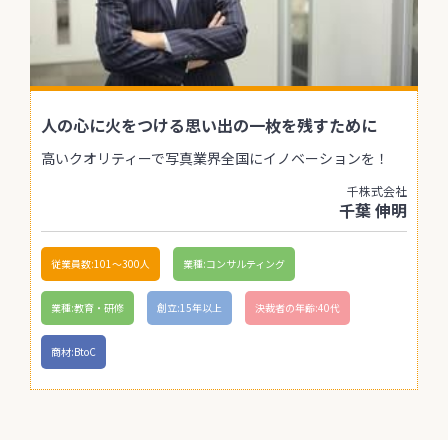
人の心に火をつける思い出の一枚を残すために
高いクオリティーで写真業界全国にイノベーションを！
千株式会社
千葉 伸明
従業員数:101〜300人
業種:コンサルティング
業種:教育・研修
創立:15年以上
決裁者の年齢:40代
商材:BtoC