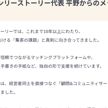
ンリーストーリー代表 平野からのメ
ーリーでは、これまで10年以上にわたり、
における「集客の課題」と真剣に向き合ってきました。
が信頼でつながるマッチングプラットフォームや、
る手書きの手紙など、独自の形で支援を続けています。
では、経営者同士を直接つなぐ「顧問&コミュニティサー
しました。