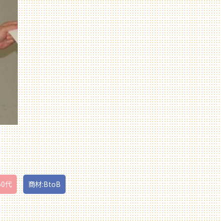
50代
商材:BtoB