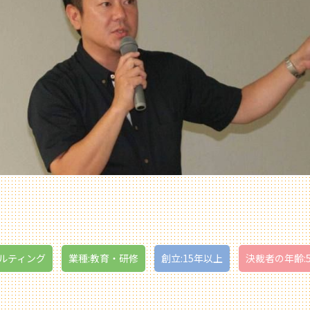
サルティング
業種:教育・研修
創立:15年以上
決裁者の年齢: