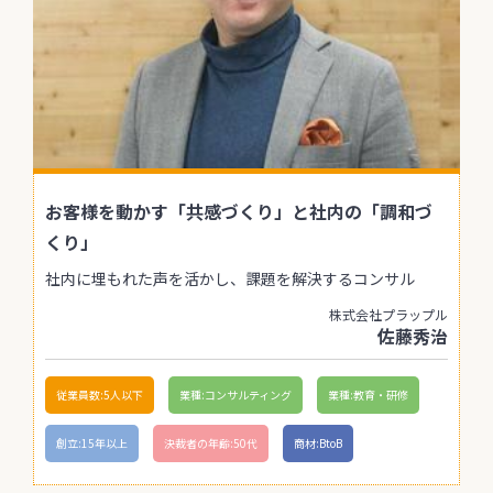
お客様を動かす「共感づくり」と社内の「調和づ
くり」
社内に埋もれた声を活かし、課題を解決するコンサル
株式会社プラップル
佐藤秀治
従業員数:5人以下
業種:コンサルティング
業種:教育・研修
創立:15年以上
決裁者の年齢:50代
商材:BtoB