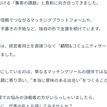
における「集客の課題」と真剣に向き合ってきました。
が信頼でつながるマッチングプラットフォームや、
る手書きの手紙など、独自の形で支援を続けています。
では、経営者同士を直接つなぐ「顧問&コミュニティサー
しました。
切にしているのは、単なるマッチングツールの提供では
題に寄り添い、“本当に意味のある出会い”をつくるこ
集客でお悩みの決裁者の方がいらっしゃいましたら、
軽に、代表の私とお話してみませんか？