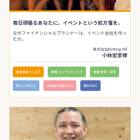
毎日頑張るあなたに、イベントという処方箋を。
なぜファイナンシャルプランナーは、イベント会社を作っ
たか。
株式会社Notting Hill
小林宏至様
従業員数:5人以下
業種:コンサルティング
業種:教育・研修
創立:15年以上
決裁者の年齢:50代
商材:BtoC