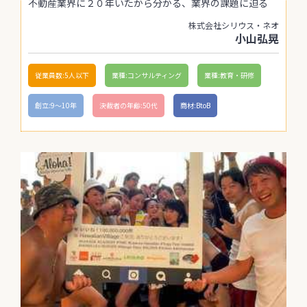
不動産業界に２０年いたから分かる、業界の課題に迫る
株式会社シリウス・ネオ
小山弘晃
従業員数:5人以下
業種:コンサルティング
業種:教育・研修
創立:9〜10年
決裁者の年齢:50代
商材:BtoB