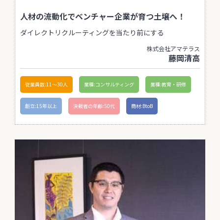
人材の流動化でベンチャー企業が育つ土壌へ！
ダイレクトリクルーティングを当たり前にする
株式会社アマテラス
藤岡清高
従業員数:11〜30人
業種:コンサルティング
業種:教育・研修
創立:15年以上
決裁者の年齢:50代
商材:BtoB