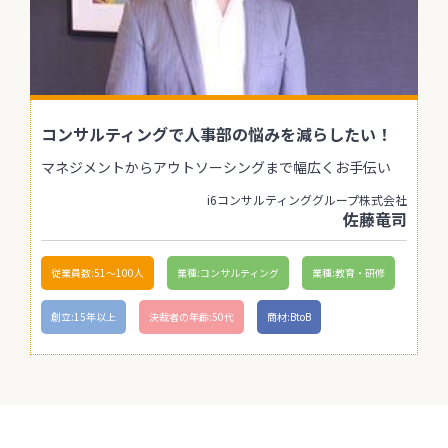
コンサルティングで人事部の悩みを減らしたい！
マネジメントからアウトソーシングまで幅広くお手伝い
i6コンサルティンググループ株式会社
佐藤竜司
従業員数:51〜100人
業種:コンサルティング
業種:教育・研修
創立:15年以上
決裁者の年齢:50代
商材:BtoB