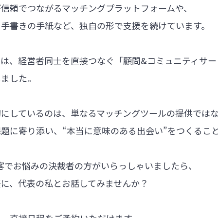
が信頼でつながるマッチングプラットフォームや、
る手書きの手紙など、独自の形で支援を続けています。
では、経営者同士を直接つなぐ「顧問&コミュニティサー
しました。
切にしているのは、単なるマッチングツールの提供では
題に寄り添い、“本当に意味のある出会い”をつくるこ
集客でお悩みの決裁者の方がいらっしゃいましたら、
軽に、代表の私とお話してみませんか？