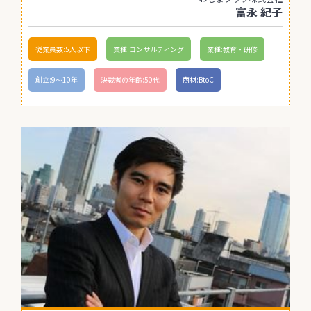
富永 紀子
従業員数:5人以下
業種:コンサルティング
業種:教育・研修
創立:9〜10年
決裁者の年齢:50代
商材:BtoC