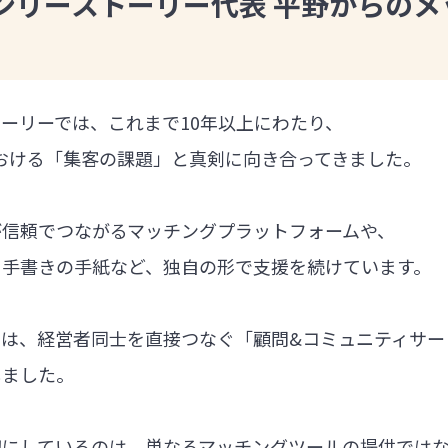
ンリーストーリー代表 平野からのメ
ーリーでは、これまで10年以上にわたり、
における「集客の課題」と真剣に向き合ってきました。
が信頼でつながるマッチングプラットフォームや、
る手書きの手紙など、独自の形で支援を続けています。
では、経営者同士を直接つなぐ「顧問&コミュニティサー
しました。
切にしているのは、単なるマッチングツールの提供では