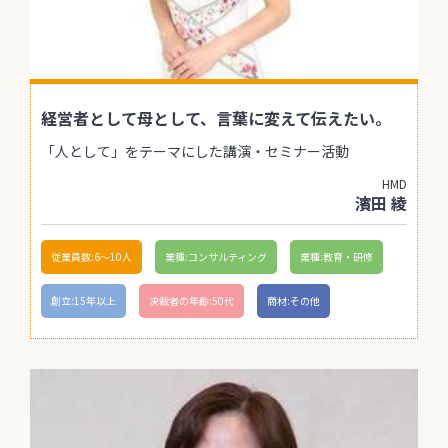
経営者として母として、言葉に変えて伝えたい。
「人として」をテーマにした講演・セミナー活動
HMD
濱田 綾
従業員数:6～10人
業種:コンサルティング
業種:教育・研修
創立:15年以上
決裁者の年齢:50代
商材:その他