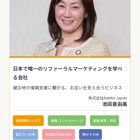
日本で唯一のリファーラルマーケティングを学べ
る会社
被災地の復興支援に繋がる、お互いを支え合うビジネス
株式会社Asentiv Japan
池田亜由美
従業員数:5人以下
業種:コンサルティング
業種:教育・研修
創立:9〜10年
決裁者の年齢:50代
商材:その他