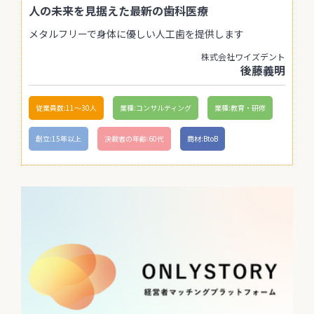
人の未来を見据えた最新の歯科医療
メタルフリーで身体に優しい人工歯を提供します
株式会社ワイズデント
後藤義明
従業員数:11〜30人
業種:コンサルティング
業種:教育・研修
創立:15年以上
決裁者の年齢:60代
商材:BtoB