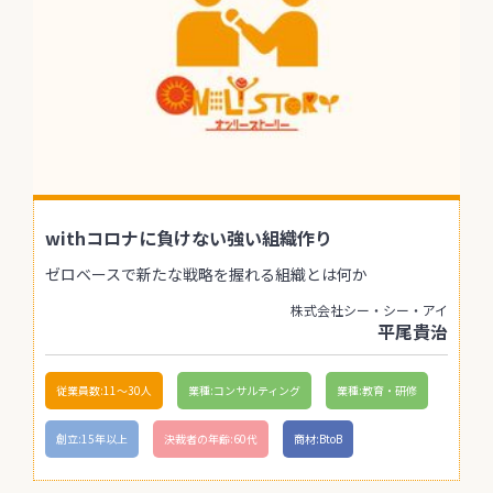
withコロナに負けない強い組織作り
ゼロベースで新たな戦略を握れる組織とは何か
株式会社シー・シー・アイ
平尾貴治
従業員数:11〜30人
業種:コンサルティング
業種:教育・研修
創立:15年以上
決裁者の年齢:60代
商材:BtoB