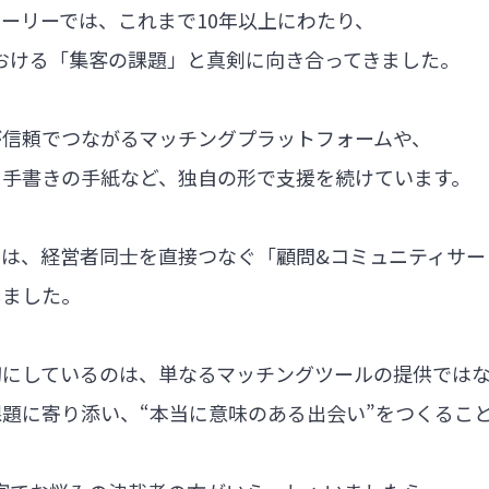
ーリーでは、これまで10年以上にわたり、
における「集客の課題」と真剣に向き合ってきました。
が信頼でつながるマッチングプラットフォームや、
る手書きの手紙など、独自の形で支援を続けています。
では、経営者同士を直接つなぐ「顧問&コミュニティサー
しました。
切にしているのは、単なるマッチングツールの提供では
題に寄り添い、“本当に意味のある出会い”をつくるこ