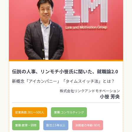
伝説の人事、リンモチ小笹氏に聞いた、就職論2.0
新概念「アイカンパニー」「タイムスイッチ法」とは？
株式会社リンクアンドモチベーション
小笹 芳央
従業員数:301〜500人
業種:コンサルティング
業種:教育・研修
創立:15年以上
決裁者の年齢:60代