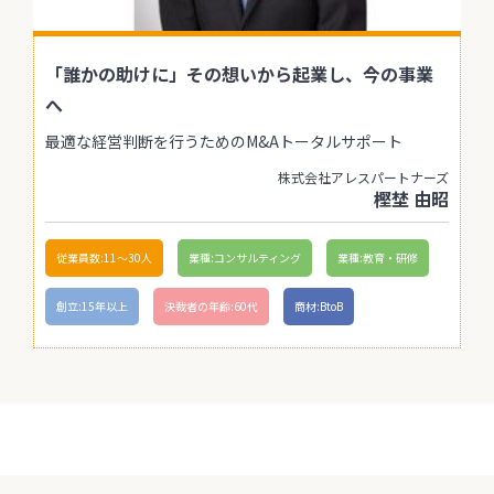
「誰かの助けに」その想いから起業し、今の事業
へ
最適な経営判断を行うためのM&Aトータルサポート
株式会社アレスパートナーズ
樫埜 由昭
従業員数:11〜30人
業種:コンサルティング
業種:教育・研修
創立:15年以上
決裁者の年齢:60代
商材:BtoB