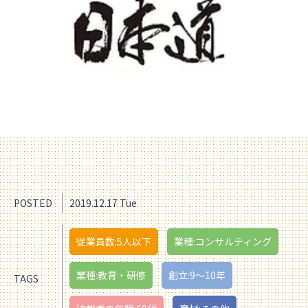
POSTED
2019.12.17 Tue
従業員数:5人以下
業種:コンサルティング
業種:教育・研修
創立:9〜10年
TAGS