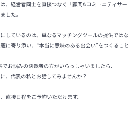
では、経営者同士を直接つなぐ「顧問&コミュニティサー
しました。
切にしているのは、単なるマッチングツールの提供では
題に寄り添い、“本当に意味のある出会い”をつくるこ
集客でお悩みの決裁者の方がいらっしゃいましたら、
軽に、代表の私とお話してみませんか？
ら、直接日程をご予約いただけます。