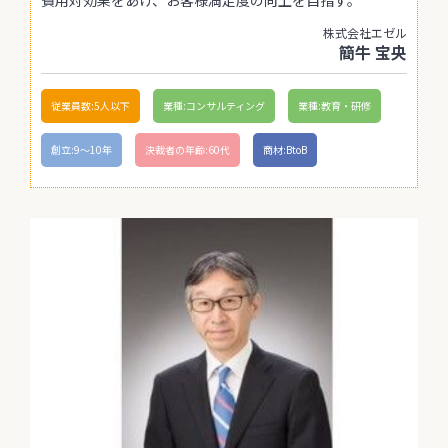
株式会社エゼル
簡牛 宝央
従業員数:5人以下
業種:コンサルティング
業種:教育・研修
創立:9〜10年
決裁者の年齢:60代
商材:BtoB