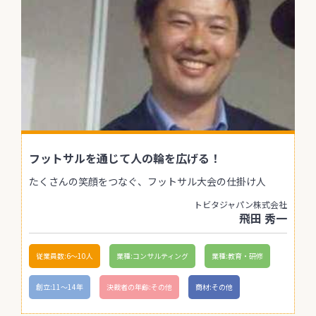
フットサルを通じて人の輪を広げる！
たくさんの笑顔をつなぐ、フットサル大会の仕掛け人
トビタジャパン株式会社
飛田 秀一
従業員数:6～10人
業種:コンサルティング
業種:教育・研修
創立:11〜14年
決裁者の年齢:その他
商材:その他