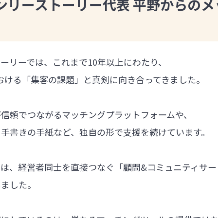
ンリーストーリー代表 平野からのメ
ーリーでは、これまで10年以上にわたり、
における「集客の課題」と真剣に向き合ってきました。
が信頼でつながるマッチングプラットフォームや、
る手書きの手紙など、独自の形で支援を続けています。
では、経営者同士を直接つなぐ「顧問&コミュニティサー
しました。