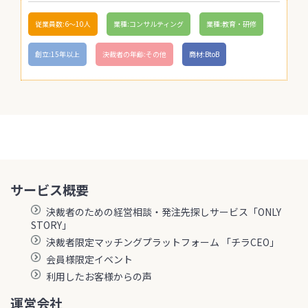
従業員数:6～10人
業種:コンサルティング
業種:教育・研修
創立:15年以上
決裁者の年齢:その他
商材:BtoB
サービス概要
決裁者のための経営相談・発注先探しサービス「ONLY
STORY」
決裁者限定マッチングプラットフォーム 「チラCEO」
会員様限定イベント
利用したお客様からの声
運営会社