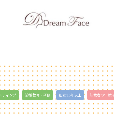
ルティング
業種:教育・研修
創立:15年以上
決裁者の年齢: