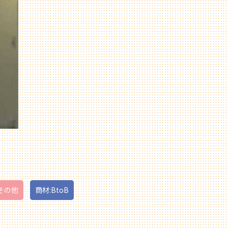
その他
商材:BtoB