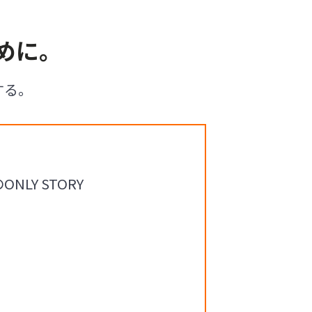
めに。
する。
Y STORY