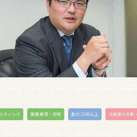
サルティング
業種:教育・研修
創立:15年以上
決裁者の年齢: