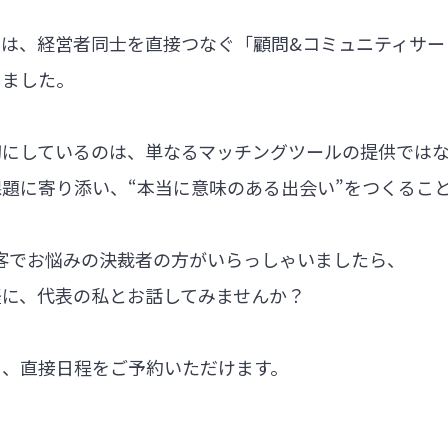
では、経営者同士を直接つなぐ「顧問&コミュニティサー
しました。
切にしているのは、単なるマッチングツールの提供では
題に寄り添い、“本当に意味のある出会い”をつくるこ
集客でお悩みの決裁者の方がいらっしゃいましたら、
軽に、代表の私とお話してみませんか？
ら、直接日程をご予約いただけます。