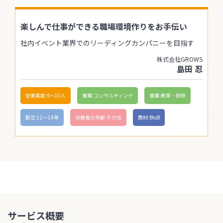
楽しんで仕事ができる職場環境作りをお手伝い
社内イベント業界でのリーディングカンパニーを目指す
株式会社GROWS
島田 忍
従業員数:6～10人
業種:コンサルティング
業種:教育・研修
創立:11〜14年
決裁者の年齢:その他
商材:BtoB
サービス概要