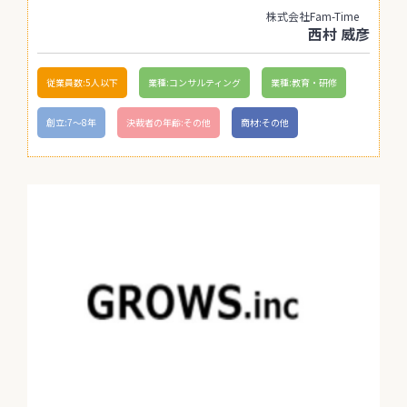
株式会社Fam-Time
西村 威彦
従業員数:5人以下
業種:コンサルティング
業種:教育・研修
創立:7〜8年
決裁者の年齢:その他
商材:その他