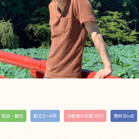
・宿泊・観光
創立:5〜6年
決裁者の年齢:30代
商材:BtoB