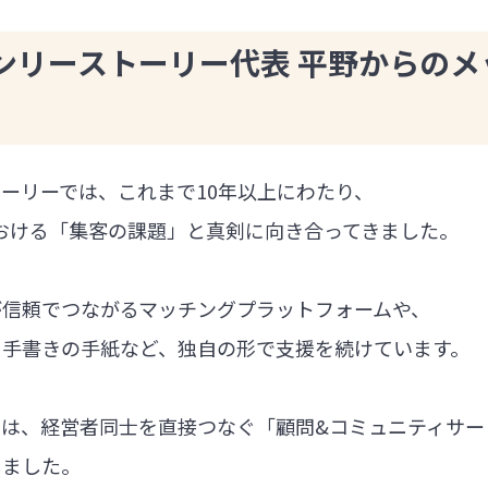
ンリーストーリー代表 平野からのメ
ーリーでは、これまで10年以上にわたり、
における「集客の課題」と真剣に向き合ってきました。
が信頼でつながるマッチングプラットフォームや、
る手書きの手紙など、独自の形で支援を続けています。
では、経営者同士を直接つなぐ「顧問&コミュニティサー
しました。