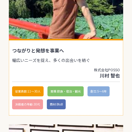
つながりと発想を事業へ
幅広いニーズを捉え、多くの出会いを紡ぐ
株式会社POSSO
川村 智也
従業員数:11〜30人
業種:飲食・宿泊・観光
創立:5〜6年
決裁者の年齢:30代
商材:BtoB