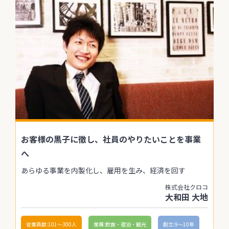
お客様の黒子に徹し、社員のやりたいことを事業
へ
あらゆる事業を内製化し、雇用を生み、経済を回す
株式会社クロコ
大和田 大地
従業員数:101〜300人
業種:飲食・宿泊・観光
創立:9〜10年