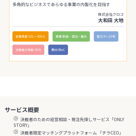
多角的なビジネスであらゆる事業の内製化を目指す
株式会社クロコ
大和田 大地
従業員数:101〜300人
業種:飲食・宿泊・観光
創立:9〜10年
決裁者の年齢:30代
商材:BtoC
サービス概要
決裁者のための経営相談・発注先探しサービス「ONLY
STORY」
決裁者限定マッチングプラットフォーム 「チラCEO」