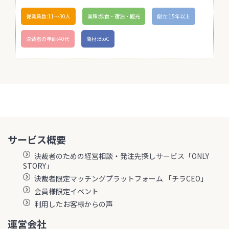
従業員数:11〜30人
業種:飲食・宿泊・観光
創立:15年以上
決裁者の年齢:40代
商材:BtoC
サービス概要
決裁者のための経営相談・発注先探しサービス「ONLY
STORY」
決裁者限定マッチングプラットフォーム 「チラCEO」
会員様限定イベント
利用したお客様からの声
運営会社