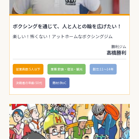
ボクシングを通じて、人と人との輪を広げたい！
楽しい！怖くない！アットホームなボクシングジム
勝利ジム
髙橋勝利
従業員数:5人以下
業種:飲食・宿泊・観光
創立:11〜14年
決裁者の年齢:50代
商材:BtoC