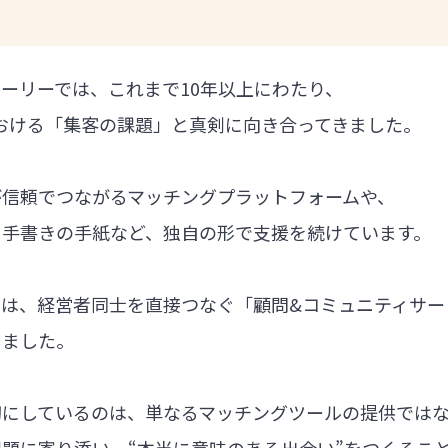
ーリーでは、これまで10年以上にわたり、
における「集客の課題」と真剣に向き合ってきました。
が信頼でつながるマッチングプラットフォームや、
る手書きの手紙など、独自の形で支援を続けています。
では、経営者同士を直接つなぐ「顧問&コミュニティサー
しました。
切にしているのは、単なるマッチングツールの提供では
題に寄り添い、“本当に意味のある出会い”をつくるこ