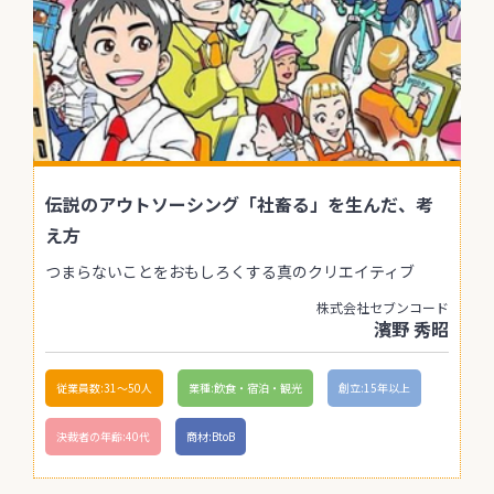
伝説のアウトソーシング「社畜る」を生んだ、考
え方
つまらないことをおもしろくする真のクリエイティブ
株式会社セブンコード
濱野 秀昭
従業員数:31〜50人
業種:飲食・宿泊・観光
創立:15年以上
決裁者の年齢:40代
商材:BtoB