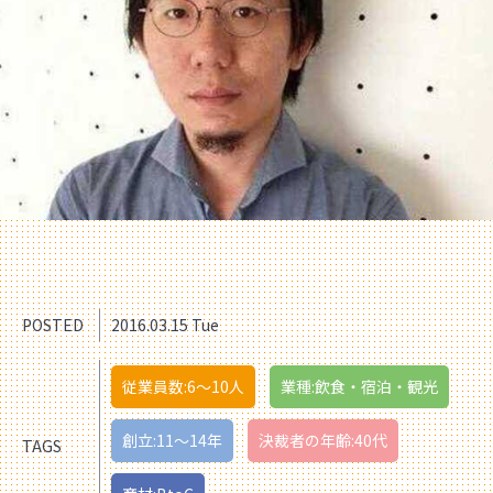
POSTED
2016.03.15 Tue
従業員数:6～10人
業種:飲食・宿泊・観光
創立:11〜14年
決裁者の年齢:40代
TAGS