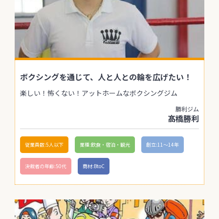
ボクシングを通じて、人と人との輪を広げたい！
楽しい！怖くない！アットホームなボクシングジム
勝利ジム
髙橋勝利
従業員数:5人以下
業種:飲食・宿泊・観光
創立:11〜14年
決裁者の年齢:50代
商材:BtoC