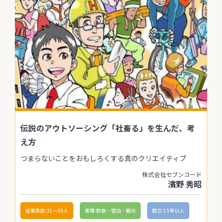
伝説のアウトソーシング「社畜る」を生んだ、考
え方
つまらないことをおもしろくする真のクリエイティブ
株式会社セブンコード
濱野 秀昭
従業員数:31〜50人
業種:飲食・宿泊・観光
創立:15年以上