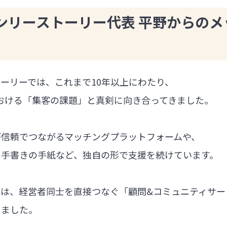
ンリーストーリー代表 平野からのメ
ーリーでは、これまで10年以上にわたり、
における「集客の課題」と真剣に向き合ってきました。
が信頼でつながるマッチングプラットフォームや、
る手書きの手紙など、独自の形で支援を続けています。
では、経営者同士を直接つなぐ「顧問&コミュニティサー
しました。