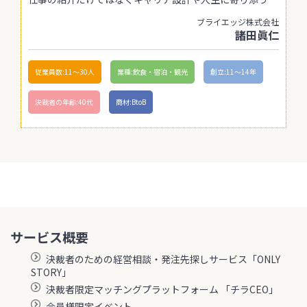
ブライエッジ株式会社
諸田眞仁
従業員数:11〜30人
業種:飲食・宿泊・観光
創立:11〜14年
決裁者の年齢:40代
商材:BtoB
サービス概要
決裁者のための経営相談・発注先探しサービス「ONLY
STORY」
決裁者限定マッチングプラットフォーム 「チラCEO」
会員様限定イベント