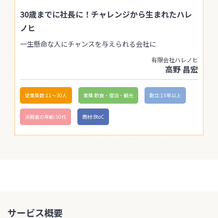
30歳までに社長に！チャレンジから生まれたハレ
ノヒ
一生懸命な人にチャンスを与えられる会社に
有限会社ハレノヒ
高野 昌宏
従業員数:11〜30人
業種:飲食・宿泊・観光
創立:15年以上
決裁者の年齢:50代
商材:BtoC
サービス概要