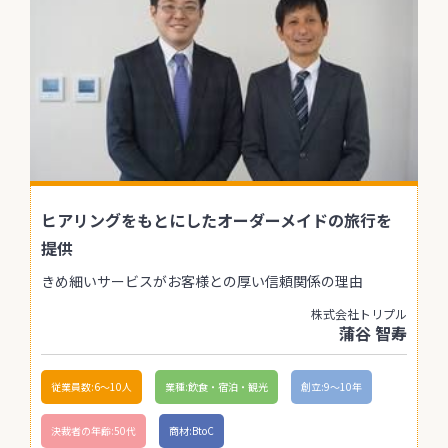
ヒアリングをもとにしたオーダーメイドの旅行を
提供
きめ細いサービスがお客様との厚い信頼関係の理由
株式会社トリプル
蒲谷 智寿
従業員数:6～10人
業種:飲食・宿泊・観光
創立:9〜10年
決裁者の年齢:50代
商材:BtoC