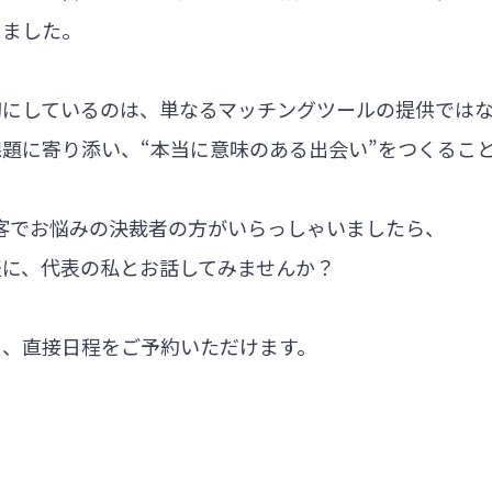
しました。
切にしているのは、単なるマッチングツールの提供では
題に寄り添い、“本当に意味のある出会い”をつくるこ
集客でお悩みの決裁者の方がいらっしゃいましたら、
軽に、代表の私とお話してみませんか？
ら、直接日程をご予約いただけます。