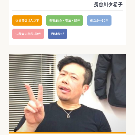
長谷川夕希子
従業員数:5人以下
業種:飲食・宿泊・観光
創立:9〜10年
決裁者の年齢:50代
商材:BtoB