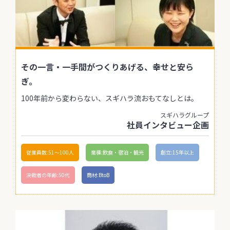
その一言・一手間がつくりあげる、幸せと安ら
ぎ。
100年前から変わらない、スギハラ流おもてなしとは。
スギハラグループ
社員インタビュー企画
従業員数:51〜100人
業種:飲食・宿泊・観光
創立:15年以上
決裁者の年齢:50代
商材:BtoB