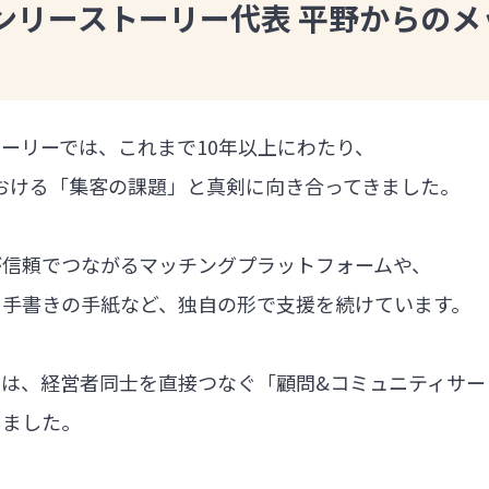
ンリーストーリー代表 平野からのメ
ーリーでは、これまで10年以上にわたり、
における「集客の課題」と真剣に向き合ってきました。
が信頼でつながるマッチングプラットフォームや、
る手書きの手紙など、独自の形で支援を続けています。
では、経営者同士を直接つなぐ「顧問&コミュニティサー
しました。