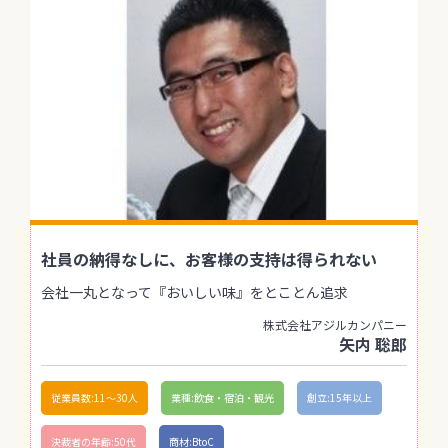
社員の納得なしに、お客様の支持は得られない
会社一丸となって『おいしい味』をとことん追求
株式会社アジルカンパニー
矢内 聡郎
従業員数:11〜30人
業種:飲食・宿泊・観光
創立:15年以上
決裁者の年齢:50代
商材:BtoC