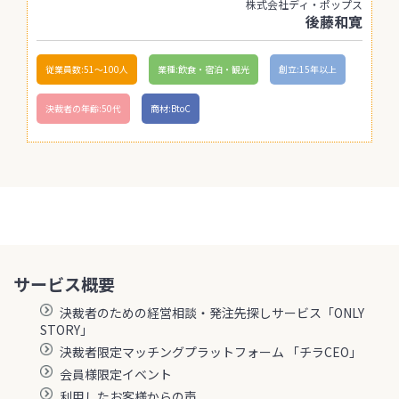
株式会社ディ・ポップス
後藤和寛
従業員数:51〜100人
業種:飲食・宿泊・観光
創立:15年以上
決裁者の年齢:50代
商材:BtoC
サービス概要
決裁者のための経営相談・発注先探しサービス「ONLY
STORY」
決裁者限定マッチングプラットフォーム 「チラCEO」
会員様限定イベント
利用したお客様からの声