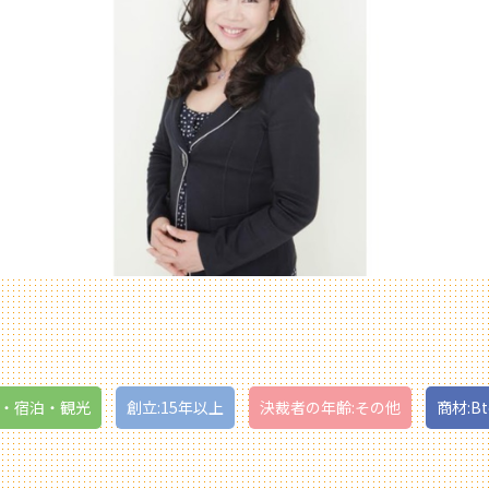
食・宿泊・観光
創立:15年以上
決裁者の年齢:その他
商材:Bt