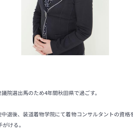
の衆議院選出馬のため4年間秋田県で過ごす。
高校中退後、装道着物学院にて着物コンサルタントの資
手がける。