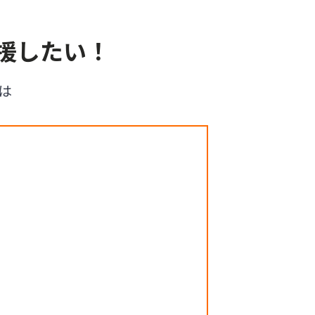
援したい！
は