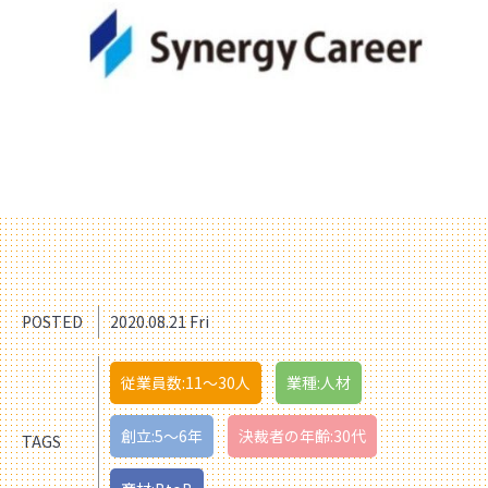
POSTED
2020.08.21 Fri
従業員数:11〜30人
業種:人材
創立:5〜6年
決裁者の年齢:30代
TAGS