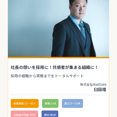
社長の想いを採用に！共感者が集まる組織に！
採用の戦略から実務までをトータルサポート
株式会社StartGate
臼田環
従業員数:11〜30人
業種:人材
創立:9〜10年
決裁者の年齢:30代
商材:BtoB