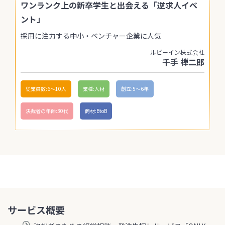
ワンランク上の新卒学生と出会える「逆求人イベ
ント」
採用に注力する中小・ベンチャー企業に人気
ルビーイン株式会社
千手 禅二郎
従業員数:6～10人
業種:人材
創立:5〜6年
決裁者の年齢:30代
商材:BtoB
サービス概要