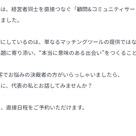
では、経営者同士を直接つなぐ「顧問&コミュニティサー
しました。
切にしているのは、単なるマッチングツールの提供では
題に寄り添い、“本当に意味のある出会い”をつくるこ
集客でお悩みの決裁者の方がいらっしゃいましたら、
軽に、代表の私とお話してみませんか？
ら、直接日程をご予約いただけます。