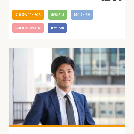
従業員数:11〜30人
業種:人材
創立:7〜8年
決裁者の年齢:30代
商材:BtoB