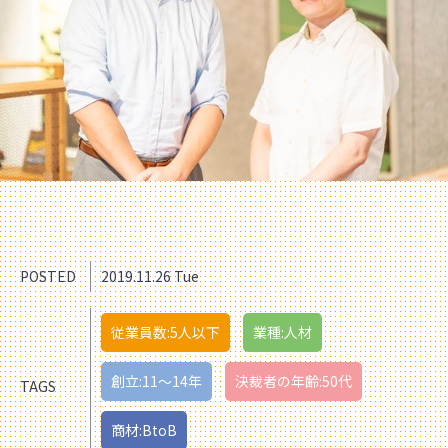
POSTED
2019.11.26 Tue
従業員数:5人以下
業種:人材
創立:11〜14年
決裁者の年齢:50代
TAGS
商材:BtoB