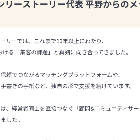
ンリーストーリー代表 平野からのメ
ーリーでは、これまで10年以上にわたり、
における「集客の課題」と真剣に向き合ってきました。
が信頼でつながるマッチングプラットフォームや、
る手書きの手紙など、独自の形で支援を続けています。
では、経営者同士を直接つなぐ「顧問&コミュニティサー
しました。