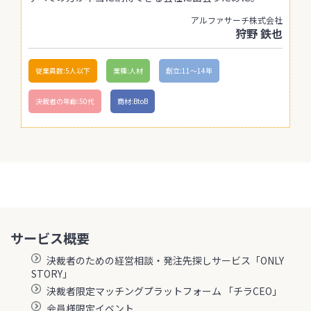
アルファサーチ株式会社
狩野 鉄也
従業員数:5人以下
業種:人材
創立:11〜14年
決裁者の年齢:50代
商材:BtoB
サービス概要
決裁者のための経営相談・発注先探しサービス「ONLY
STORY」
決裁者限定マッチングプラットフォーム 「チラCEO」
会員様限定イベント