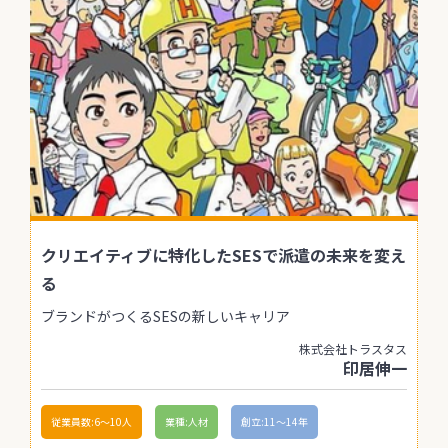
クリエイティブに特化したSESで派遣の未来を変え
る
ブランドがつくるSESの新しいキャリア
株式会社トラスタス
印居伸一
従業員数:6～10人
業種:人材
創立:11〜14年