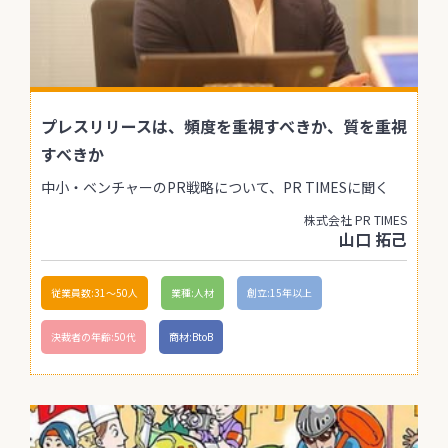
プレスリリースは、頻度を重視すべきか、質を重視
すべきか
中小・ベンチャーのPR戦略について、PR TIMESに聞く
株式会社 PR TIMES
山口 拓己
従業員数:31〜50人
業種:人材
創立:15年以上
決裁者の年齢:50代
商材:BtoB