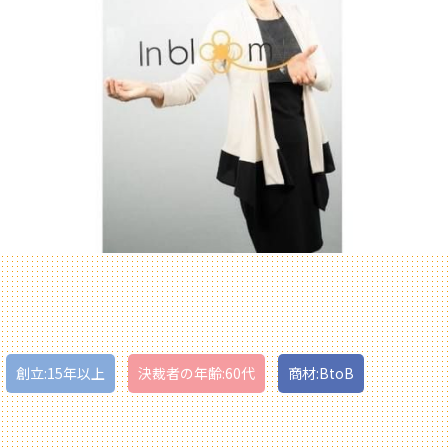
創立:15年以上
決裁者の年齢:60代
商材:BtoB