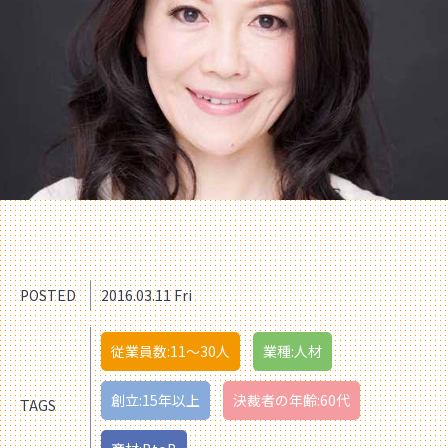
POSTED
2016.03.11 Fri
従業員数:11〜30人
業種:人材
創立:15年以上
決裁者の年齢:60代
TAGS