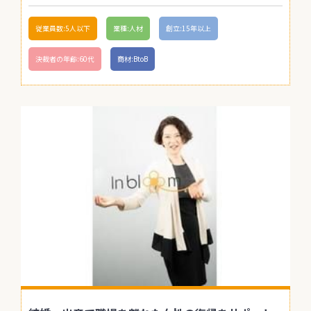
従業員数:5人以下
業種:人材
創立:15年以上
決裁者の年齢:60代
商材:BtoB