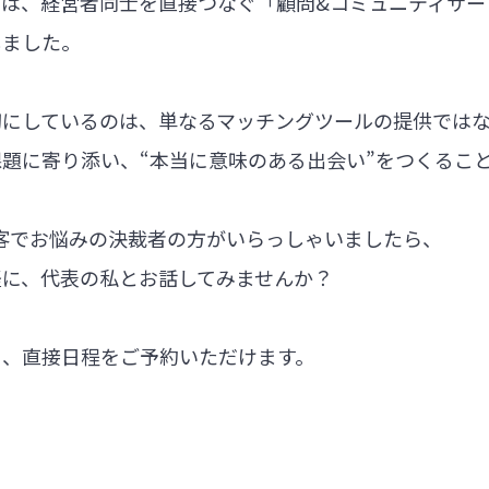
では、経営者同士を直接つなぐ「顧問&コミュニティサー
しました。
切にしているのは、単なるマッチングツールの提供では
題に寄り添い、“本当に意味のある出会い”をつくるこ
集客でお悩みの決裁者の方がいらっしゃいましたら、
軽に、代表の私とお話してみませんか？
ら、直接日程をご予約いただけます。