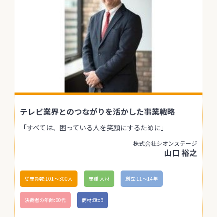
テレビ業界とのつながりを活かした事業戦略
「すべては、困っている人を笑顔にするために」
株式会社シオンステージ
山口 裕之
従業員数:101〜300人
業種:人材
創立:11〜14年
決裁者の年齢:60代
商材:BtoB