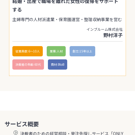
結婚・出産で職場を離れた女性の復帰をサポート
する
主婦専門の人材派遣業・保育園運営・整理収納事業を営む
インブルーム株式会社
野村洋子
従業員数:6～10人
業種:人材
創立:15年以上
決裁者の年齢:60代
商材:BtoB
サービス概要
決裁者のための経営相談・発注先探しサービス「ONLY