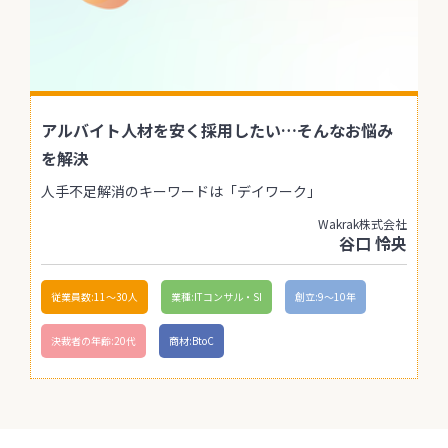
アルバイト人材を安く採用したい…そんなお悩み
を解決
人手不足解消のキーワードは「デイワーク」
Wakrak株式会社
谷口 怜央
従業員数:11〜30人
業種:ITコンサル・SI
創立:9〜10年
決裁者の年齢:20代
商材:BtoC