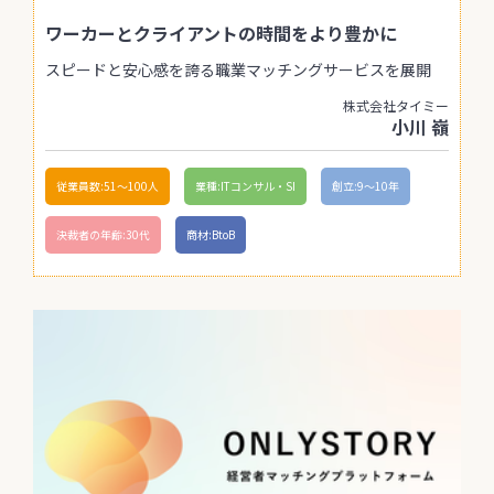
ワーカーとクライアントの時間をより豊かに
スピードと安心感を誇る職業マッチングサービスを展開
株式会社タイミー
小川 嶺
従業員数:51〜100人
業種:ITコンサル・SI
創立:9〜10年
決裁者の年齢:30代
商材:BtoB