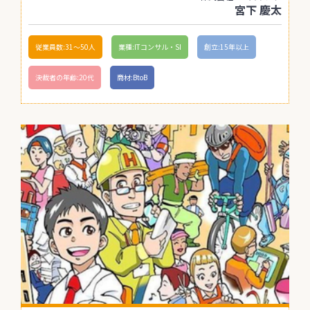
宮下 慶太
従業員数:31〜50人
業種:ITコンサル・SI
創立:15年以上
決裁者の年齢:20代
商材:BtoB