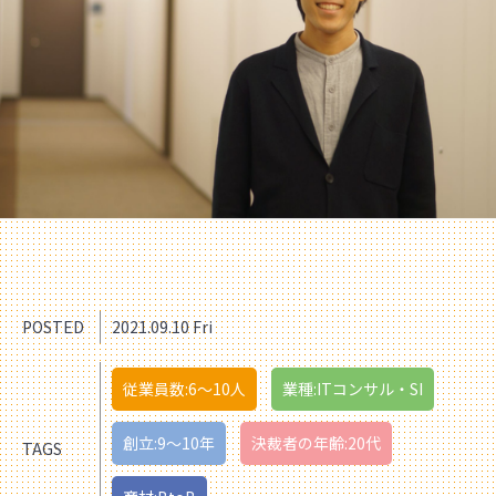
POSTED
2021.09.10 Fri
従業員数:6～10人
業種:ITコンサル・SI
創立:9〜10年
決裁者の年齢:20代
TAGS