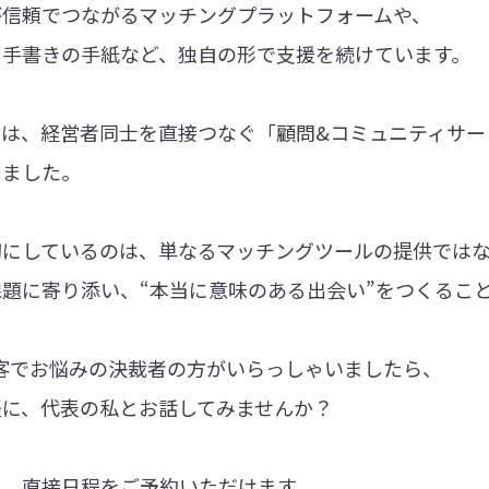
が信頼でつながるマッチングプラットフォームや、
る手書きの手紙など、独自の形で支援を続けています。
では、経営者同士を直接つなぐ「顧問&コミュニティサー
しました。
切にしているのは、単なるマッチングツールの提供では
題に寄り添い、“本当に意味のある出会い”をつくるこ
集客でお悩みの決裁者の方がいらっしゃいましたら、
軽に、代表の私とお話してみませんか？
ら、直接日程をご予約いただけます。