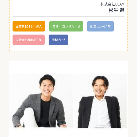
株式会社BLAM
杉生 遊
従業員数:11〜30人
業種:ITコンサル・SI
創立:11〜14年
決裁者の年齢:30代
商材:BtoB