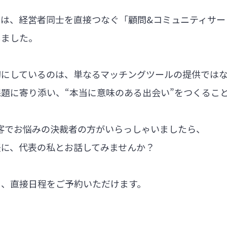
では、経営者同士を直接つなぐ「顧問&コミュニティサー
しました。
切にしているのは、単なるマッチングツールの提供では
題に寄り添い、“本当に意味のある出会い”をつくるこ
集客でお悩みの決裁者の方がいらっしゃいましたら、
軽に、代表の私とお話してみませんか？
ら、直接日程をご予約いただけます。