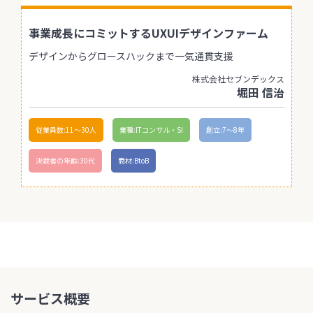
事業成長にコミットするUXUIデザインファーム
デザインからグロースハックまで一気通貫支援
株式会社セブンデックス
堀田 信治
従業員数:11〜30人
業種:ITコンサル・SI
創立:7〜8年
決裁者の年齢:30代
商材:BtoB
サービス概要