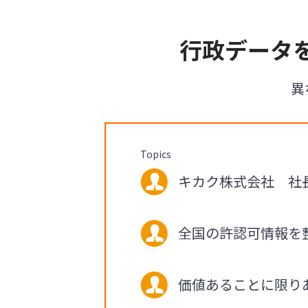
行政データ
異
Topics
キカク株式会社 社長 
全国の許認可情報を
価値あることに限り