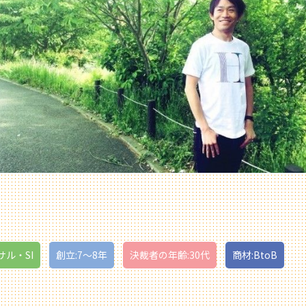
サル・SI
創立:7〜8年
決裁者の年齢:30代
商材:BtoB