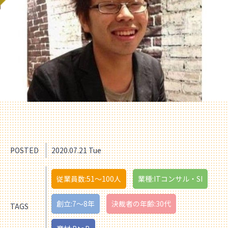
POSTED
2020.07.21 Tue
従業員数:51〜100人
業種:ITコンサル・SI
創立:7〜8年
決裁者の年齢:30代
TAGS