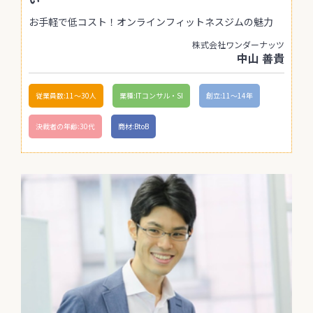
お手軽で低コスト！オンラインフィットネスジムの魅力
株式会社ワンダーナッツ
中山 善貴
従業員数:11〜30人
業種:ITコンサル・SI
創立:11〜14年
決裁者の年齢:30代
商材:BtoB