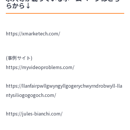
らから↓
https://xmarketech.com/
(事例サイト)
https://myvideoproblems.com/
https://llanfairpwllgwyngyllgogerychwyrndrobwyll-lla
ntysiliogogogoch.com/
https://jules-bianchi.com/