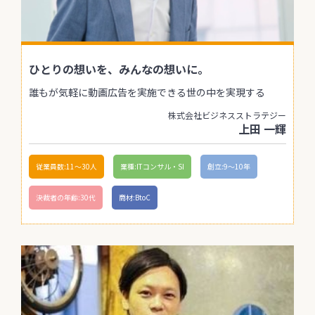
ひとりの想いを、みんなの想いに。
誰もが気軽に動画広告を実施できる世の中を実現する
株式会社ビジネスストラテジー
上田 一輝
従業員数:11〜30人
業種:ITコンサル・SI
創立:9〜10年
決裁者の年齢:30代
商材:BtoC