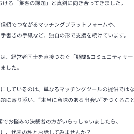
における「集客の課題」と真剣に向き合ってきました。
が信頼でつながるマッチングプラットフォームや、
る手書きの手紙など、独自の形で支援を続けています。
では、経営者同士を直接つなぐ「顧問&コミュニティサー
しました。
切にしているのは、単なるマッチングツールの提供では
題に寄り添い、“本当に意味のある出会い”をつくるこ
集客でお悩みの決裁者の方がいらっしゃいましたら、
軽に、代表の私とお話してみませんか？