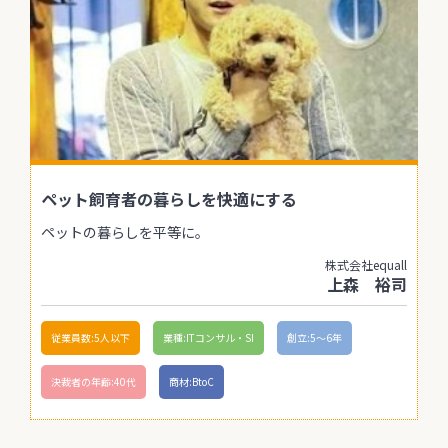
ペット飼育者の暮らしを快適にする
ペットの暮らしを平等に。
株式会社equall
上森 裕司
従業員数:5人以下
業種:ITコンサル・SI
創立:5〜6年
決裁者の年齢:40代
商材:BtoC