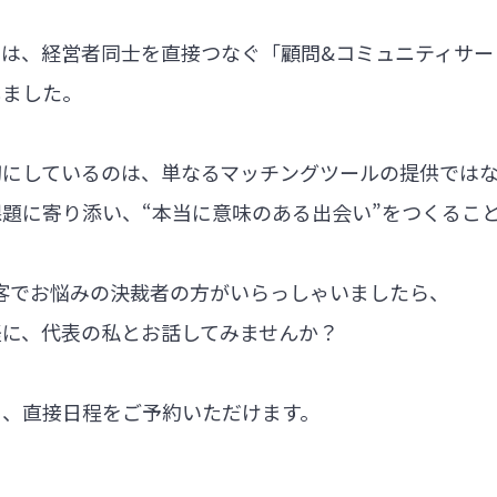
では、経営者同士を直接つなぐ「顧問&コミュニティサー
しました。
切にしているのは、単なるマッチングツールの提供では
題に寄り添い、“本当に意味のある出会い”をつくるこ
集客でお悩みの決裁者の方がいらっしゃいましたら、
軽に、代表の私とお話してみませんか？
ら、直接日程をご予約いただけます。