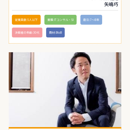
矢嶋巧
従業員数:5人以下
業種:ITコンサル・SI
創立:7〜8年
決裁者の年齢:30代
商材:BtoB