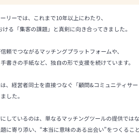
ーリーでは、これまで10年以上にわたり、
における「集客の課題」と真剣に向き合ってきました。
が信頼でつながるマッチングプラットフォームや、
る手書きの手紙など、独自の形で支援を続けています。
では、経営者同士を直接つなぐ「顧問&コミュニティサー
しました。
切にしているのは、単なるマッチングツールの提供では
題に寄り添い、“本当に意味のある出会い”をつくるこ