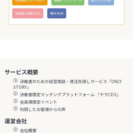
従業員数:101〜300人
業種:ITコンサル・SI
創立:11〜14年
決裁者の年齢:40代
商材:BtoB
サービス概要
決裁者のための経営相談・発注先探しサービス「ONLY
STORY」
決裁者限定マッチングプラットフォーム 「チラCEO」
会員様限定イベント
利用したお客様からの声
運営会社
会社概要