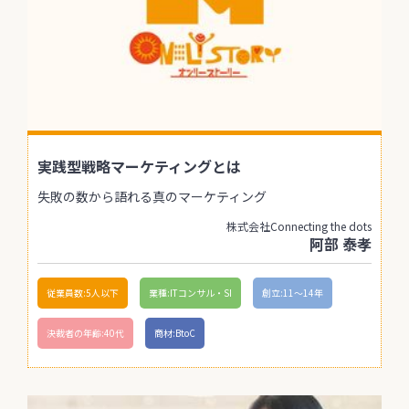
実践型戦略マーケティングとは
失敗の数から語れる真のマーケティング
株式会社Connecting the dots
阿部 泰孝
従業員数:5人以下
業種:ITコンサル・SI
創立:11〜14年
決裁者の年齢:40代
商材:BtoC