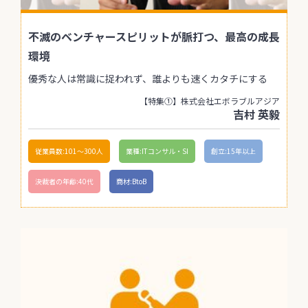
不滅のベンチャースピリットが脈打つ、最高の成長
環境
優秀な人は常識に捉われず、誰よりも速くカタチにする
【特集①】株式会社エボラブルアジア
吉村 英毅
従業員数:101〜300人
業種:ITコンサル・SI
創立:15年以上
決裁者の年齢:40代
商材:BtoB